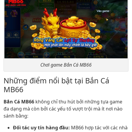
Chơi game Bắn Cá MB66
Những điểm nổi bật tại Bắn Cá
MB66
Bắn Cá MB66
không chỉ thu hút bởi những tựa game
đa dạng mà còn bởi các yếu tố vượt trội mà ít nơi nào
sánh bằng:
Đối tác uy tín hàng đầu:
MB66 hợp tác với các nhà