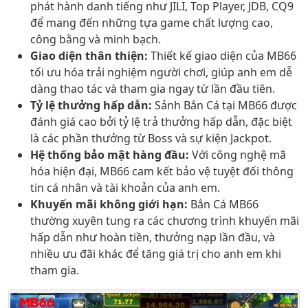
phát hành danh tiếng như JILI, Top Player, JDB, CQ9
để mang đến những tựa game chất lượng cao,
công bằng và minh bạch.
Giao diện thân thiện:
Thiết kế giao diện của MB66
tối ưu hóa trải nghiệm người chơi, giúp anh em dễ
dàng thao tác và tham gia ngay từ lần đầu tiên.
Tỷ lệ thưởng hấp dẫn:
Sảnh Bắn Cá tại MB66 được
đánh giá cao bởi tỷ lệ trả thưởng hấp dẫn, đặc biệt
là các phần thưởng từ Boss và sự kiện Jackpot.
Hệ thống bảo mật hàng đầu:
Với công nghệ mã
hóa hiện đại, MB66 cam kết bảo vệ tuyệt đối thông
tin cá nhân và tài khoản của anh em.
Khuyến mãi không giới hạn:
Bắn Cá MB66
thường xuyên tung ra các chương trình khuyến mãi
hấp dẫn như hoàn tiền, thưởng nạp lần đầu, và
nhiều ưu đãi khác để tăng giá trị cho anh em khi
tham gia.