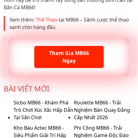
hôm nay để trở thành tay súng săn thưởng đỉnh cao tại
Bắn Cá MB66!
Xem thêm:
Thể Thao
tại MB66 – Sảnh cược thể thao
xanh chín hàng đầu
Tham Gia MB66
Ngay
BÀI VIẾT MỚI
Sicbo MB66 - Khám Phá
Roulette MB66 - Trải
Trò Chơi Xúc Xắc Hấp Dẫn
Nghiệm Bàn Quay Đẳng
Tại Sân Chơi
Cấp Nhất 2026
Kho Báu Aztec MB66 -
Phi Công MB66 - Trải
Siêu Phẩm Giải Trí Hấp
Nghiệm Game Độc Đáo