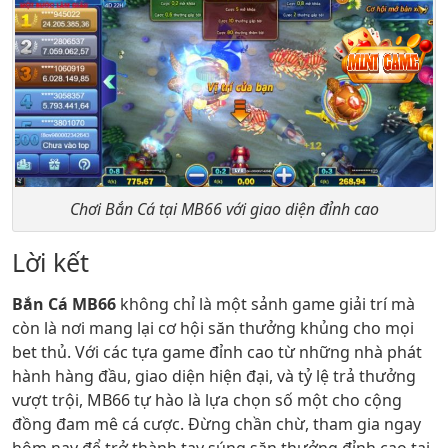
Chơi Bắn Cá tại MB66 với giao diện đỉnh cao
Lời kết
Bắn Cá MB66
không chỉ là một sảnh game giải trí mà
còn là nơi mang lại cơ hội săn thưởng khủng cho mọi
bet thủ. Với các tựa game đỉnh cao từ những nhà phát
hành hàng đầu, giao diện hiện đại, và tỷ lệ trả thưởng
vượt trội, MB66 tự hào là lựa chọn số một cho cộng
đồng đam mê cá cược. Đừng chần chừ, tham gia ngay