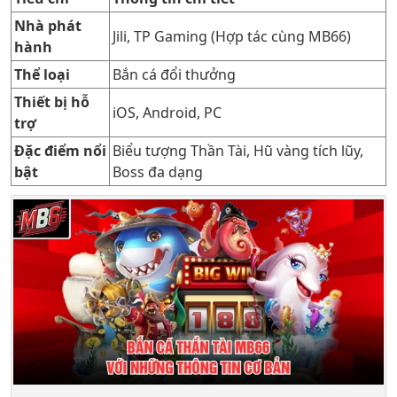
Nhà phát
Jili, TP Gaming (Hợp tác cùng MB66)
hành
Thể loại
Bắn cá đổi thưởng
Thiết bị hỗ
iOS, Android, PC
trợ
Đặc điểm nổi
Biểu tượng Thần Tài, Hũ vàng tích lũy,
bật
Boss đa dạng