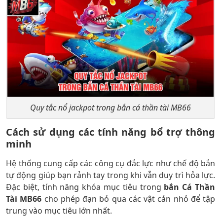
Quy tắc nổ jackpot trong bắn cá thần tài MB66
Cách sử dụng các tính năng bổ trợ thông
minh
Hệ thống cung cấp các công cụ đắc lực như chế độ bắn
tự động giúp bạn rảnh tay trong khi vẫn duy trì hỏa lực.
Đặc biệt, tính năng khóa mục tiêu trong
bắn Cá Thần
Tài MB66
cho phép đạn bỏ qua các vật cản nhỏ để tập
trung vào mục tiêu lớn nhất.