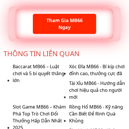
Tham Gia MB66
Ngay
THÔNG TIN LIÊN QUAN
Baccarat MB66 – Luật
Xóc Đĩa MB66 - Bí kíp chơi
chơi và 5 bí quyết thắng
đỉnh cao, thưởng cực đã
lớn
Tài Xỉu MB66 - Hướng dẫn
chơi hiệu quả cho người
mới
Slot Game MB66 – Khám
Rồng Hổ MB66 - Kỹ năng
Phá Top Trò Chơi Đổi
Cần Biết Để Rinh Quà
Thưởng Hấp Dẫn Nhất
Khủng
2025