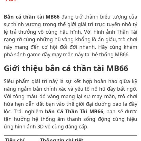
Bắn cá thần tài MB66
đang trở thành biểu tượng của
sự thịnh vượng trong thế giới giải trí trực tuyến nhờ tỷ
lệ trả thưởng vô cùng hậu hĩnh. Với hình ảnh Thần Tài
rạng rỡ cùng những hũ vàng khổng lồ ẩn giấu, trò chơi
này mang đến cơ hội đổi đời nhanh. Hãy cùng khám
phá sảnh game đầy may mắn này tại hệ thống MB66.
Giới thiệu bắn cá thần tài MB66
Siêu phẩm giải trí này là sự kết hợp hoàn hảo giữa kỹ
năng ngắm bắn chính xác và yếu tố nổ hũ đầy bất ngờ.
Với tông màu đỏ vàng mang lại sự may mắn, trò chơi
hứa hẹn dẫn dắt bạn vào thế giới đại dương bao la đầy
lộc. Trải nghiệm
bắn Cá Thần Tài MB66
, bạn sẽ được
tận hưởng hệ thống âm thanh sống động cùng hiệu
ứng hình ảnh 3D vô cùng đẳng cấp.
Tiêu chí
Thông tin chi tiết