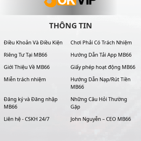
THÔNG TIN
Điều Khoản Và Điều Kiện
Chơi Phải Có Trách Nhiệm
Riêng Tư Tại MB66
Hướng Dẫn Tải App MB66
Giới Thiệu Về MB66
Giấy phép hoạt động MB66
Miễn trách nhiệm
Hướng Dẫn Nạp/Rút Tiền
MB66
Đăng ký và Đăng nhập
Những Câu Hỏi Thường
MB66
Gặp
Liên hệ - CSKH 24/7
John Nguyễn – CEO MB66