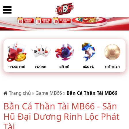
TRANG CHỦ
CASINO
NỔ HŨ
BẮN CÁ
THỂ THAO
Trang chủ
»
Game MB66
»
Bắn Cá Thần Tài MB66
Bắn Cá Thần Tài MB66 - Săn
Hũ Đại Dương Rinh Lộc Phát
Tài