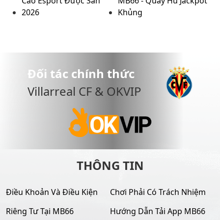
Cao Esport Được Săn
MB66 - Quay Hũ Jackpot
2026
Khủng
Đối tác chính thức
Villarreal CF & OKVIP
THÔNG TIN
Điều Khoản Và Điều Kiện
Chơi Phải Có Trách Nhiệm
Riêng Tư Tại MB66
Hướng Dẫn Tải App MB66