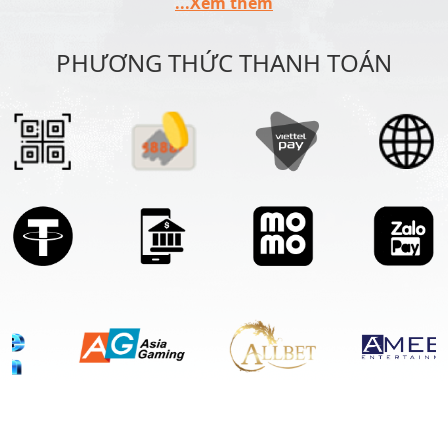
...Xem thêm
khẳng định vị thế của mình trên thị trường game trực
tuyến .Với tư cách là một công ty trò chơi trực tuyến
PHƯƠNG THỨC THANH TOÁN
trực thuộc Tổng bộ Liên minh OKVIP có trụ sở tại Luân
Đôn, Anh, sở hữu đội ngũ nhân tài chuyên nghiệp đông
đảo cung cấp sản phẩm phục vụ chất lượng cao. MB66
đảm bảo không tiết lộ thông tin cá nhân khách hàng
cho bất kỳ bên thứ ba nào , sử dụng tiêu chuẩn mã hoá
dữ liệu ở mức cao nhất. Tất cả thông tin cá nhân đều
được thông qua hệ thống bảo mật - Secure Socket
(Chuẩn mã hóa SS 128-bit), đồng thời được bảo vệ trong
môi trường quản lý an toàn đảm bảo không thể truy
cập từ các khu vực mạng công cộng. Tất cả dữ liệu ra
vào đều bị hạn chế, giám sát nghiêm ngặt và quản lý
chặt chẽ nhằm mang đến cho người chơi trải nghiệm
người dùng an toàn tuyệt đối.