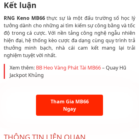
Kết luận
RNG Keno MB66
thực sự là một đấu trường số học lý
tưởng dành cho những ai tìm kiếm sự công bằng và tốc
độ trong cá cược. Với nền tảng công nghệ ngẫu nhiên
hiện đại, hệ thống kèo cược đa dạng cùng quy trình trả
thưởng minh bạch, nhà cái cam kết mang lại trải
nghiệm tuyệt vời nhất.
Xem thêm:
BB Heo Vàng Phát Tài MB66
– Quay Hũ
Jackpot Khủng
Tham Gia MB66
Ngay
THÔNG TIN LIÊN QUAN