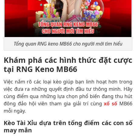
Tổng quan RNG keno MB66 cho người mới tìm hiểu
Khám phá các hình thức đặt cược
tại RNG Keno MB66
Việc nắm rõ các loại kèo giúp bạn linh hoạt hơn trong
việc đưa ra những quyết định đầu tư thông minh. Hãy
cùng điểm qua những lựa chọn phổ biến đang thu hút
đông đảo hội viên tham gia giải trí cùng
xổ số
MB66
mỗi ngày.
Kèo Tài Xỉu dựa trên tổng điểm các con số
may mắn