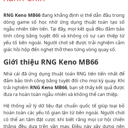
RNG Keno MB66
đang khẳng định vị thế dẫn đầu trong
dòng game số học nhờ ứng dụng thuật toán tạo số
ngẫu nhiên tiên tiến. Tại đây, mọi kết quả đều đảm bảo
tính công bằng tuyệt đối và không có sự can thiệp từ
yếu tố bên ngoài. Người chơi sẽ được trải nghiệm cảm
giác hồi hộp đến nghẹt thở theo từng vòng quay số.
Giới thiệu RNG Keno MB66
Nhà cái đã ứng dụng thuật toán RNG tiên tiến nhất để
đảm bảo tính công bằng tuyệt đối cho mọi kỳ quay. Khi
trải nghiệm
RNG Keno MB66
, bạn sẽ thấy kết quả được
đưa ra hoàn toàn ngẫu nhiên và không thể can thiệp.
Hệ thống xử lý dữ liệu đạt chuẩn quốc tế giúp loại bỏ
hoàn toàn các yếu tố gian lận từ bên ngoài. Người chơi
có thể an tâm đặt cược khi biết rằng mọi cơ hội chiến
thắng đều dựa trên vận may. Điều này xây dựng nên