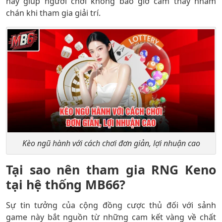
này giúp người chơi không bao giờ cảm thấy nhàm
chán khi tham gia giải trí.
Kèo ngũ hành với cách chơi đơn giản, lợi nhuận cao
Tại sao nên tham gia RNG Keno
tại hệ thống MB66?
Sự tin tưởng của cộng đồng cược thủ đối với sảnh
game này bắt nguồn từ những cam kết vàng về chất