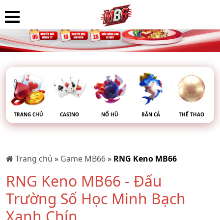
TRANG CHỦ
CASINO
NỔ HŨ
BẮN CÁ
THỂ THAO
Trang chủ
»
Game MB66
»
RNG Keno MB66
RNG Keno MB66 - Đấu
Trường Số Học Minh Bạch
Xanh Chín