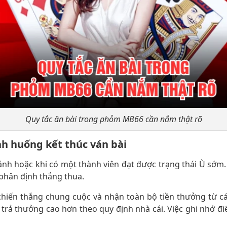
Quy tắc ăn bài trong phỏm MB66 cần nắm thật rõ
nh huống kết thúc ván bài
ánh hoặc khi có một thành viên đạt được trạng thái Ù sớm.
 phân định thắng thua.
hiến thắng chung cuộc và nhận toàn bộ tiền thưởng từ c
rả thưởng cao hơn theo quy định nhà cái. Việc ghi nhớ đ