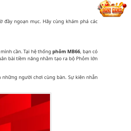
ế cờ đầy ngoạn mục. Hãy cùng khám phá các
 mình cần. Tại hệ thống
phỏm MB66
, bạn có
quân bài tiềm năng nhằm tạo ra bộ Phỏm lớn
n những người chơi cùng bàn. Sự kiên nhẫn