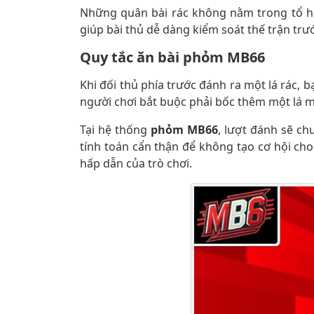
Những quân bài rác không nằm trong tổ h
giúp bài thủ dễ dàng kiểm soát thế trận tr
Quy tắc ăn bài phỏm MB66
Khi đối thủ phía trước đánh ra một lá rác
người chơi bắt buộc phải bốc thêm một lá m
Tại hệ thống
phỏm MB66
, lượt đánh sẽ ch
tính toán cẩn thận để không tạo cơ hội cho
hấp dẫn của trò chơi.