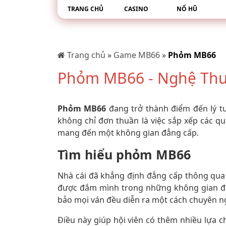
TRANG CHỦ
CASINO
NỔ HŨ
Trang chủ
»
Game MB66
»
Phỏm MB66
Phỏm MB66 - Nghệ Thu
Phỏm MB66
đang trở thành điểm đến lý tư
không chỉ đơn thuần là việc sắp xếp các q
mang đến một không gian đẳng cấp.
Tìm hiểu phỏm MB66
Nhà cái đã khẳng định đẳng cấp thông qua v
được đắm mình trong những không gian đặt 
bảo mọi ván đều diễn ra một cách chuyên n
Điều này giúp hội viên có thêm nhiều lựa