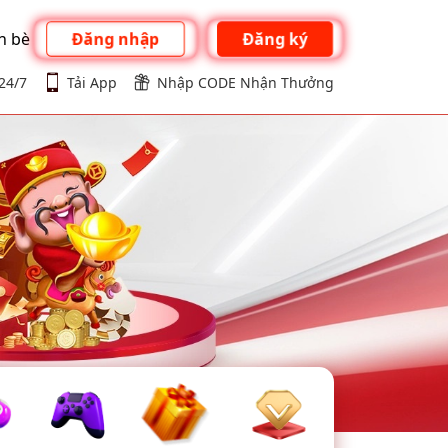
Đăng nhập
Đăng ký
n bè
24/7
Tải App
Nhập CODE Nhận Thưởng