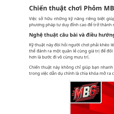
Chiến thuật chơi Phỏm MB6
Việc sở hữu những kỹ năng riêng biệt giú
phương pháp tư duy đỉnh cao để trở thành n
Nghệ thuật câu bài và điều hướ
Kỹ thuật này đòi hỏi người chơi phải khéo 
thể đánh ra một quân lẻ cùng giá trị để đ
hơn là bước đi vô cùng mưu trí.
Chiến thuật này không chỉ giúp bạn nhanh
trong việc dẫn dụ chính là chìa khóa mở ra 