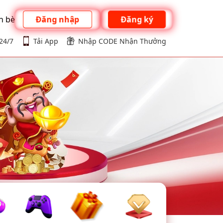
n bè
Đăng nhập
Đăng ký
24/7
Tải App
Nhập CODE Nhận Thưởng