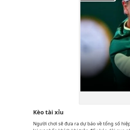
Kèo tài xỉu
Người chơi sẽ đưa ra dự báo về tổng số hiệp