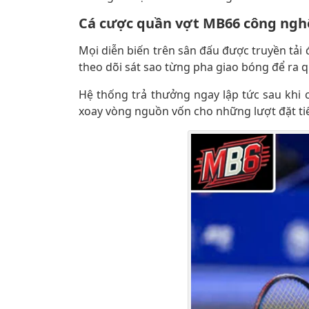
Cá cược quần vợt MB66 công nghệ
Mọi diễn biến trên sân đấu được truyền tải 
theo dõi sát sao từng pha giao bóng để ra qu
Hệ thống trả thưởng ngay lập tức sau khi 
xoay vòng nguồn vốn cho những lượt đặt ti