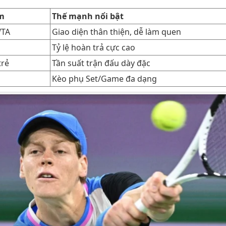
âm
Thế mạnh nổi bật
WTA
Giao diện thân thiện, dễ làm quen
Tỷ lệ hoàn trả cực cao
trẻ
Tần suất trận đấu dày đặc
Kèo phụ Set/Game đa dạng