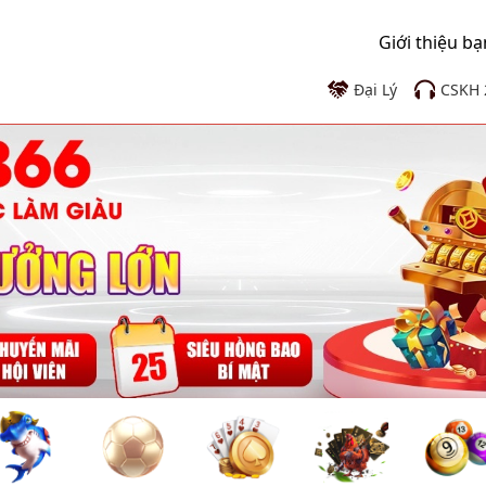
Giới thiệu bạ
Đại Lý
CSKH 