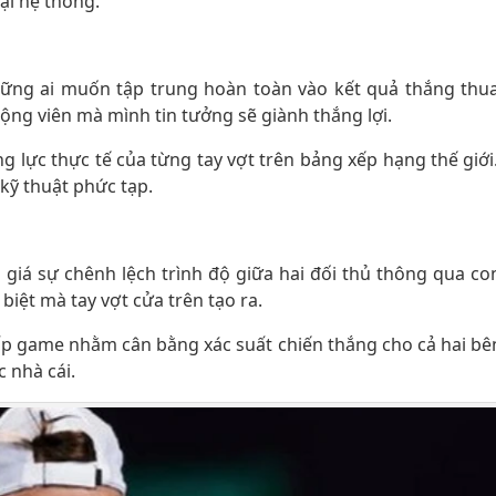
ại hệ thống.
hững ai muốn tập trung hoàn toàn vào kết quả thắng thu
động viên mà mình tin tưởng sẽ giành thắng lợi.
g lực thực tế của từng tay vợt trên bảng xếp hạng thế giới
kỹ thuật phức tạp.
 giá sự chênh lệch trình độ giữa hai đối thủ thông qua co
biệt mà tay vợt cửa trên tạo ra.
 game nhằm cân bằng xác suất chiến thắng cho cả hai bên. 
 nhà cái.