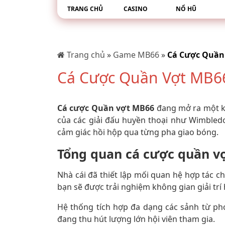
TRANG CHỦ
CASINO
NỔ HŨ
Trang chủ
»
Game MB66
»
Cá Cược Quần
Cá Cược Quần Vợt MB66
Cá cược Quần vợt MB66
đang mở ra một kh
của các giải đấu huyền thoại như Wimble
cảm giác hồi hộp qua từng pha giao bóng.
Tổng quan cá cược quần v
Nhà cái đã thiết lập mối quan hệ hợp tác ch
bạn sẽ được trải nghiệm không gian giải trí 
Hệ thống tích hợp đa dạng các sảnh từ ph
đang thu hút lượng lớn hội viên tham gia.