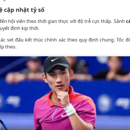
 cập nhật tỷ số
đến hội viên theo thời gian thực với độ trễ cực thấp. Sảnh
c
yết định kịp thời.
các set đấu kết thúc chính xác theo quy định chung. Tốc đ
ếp theo.