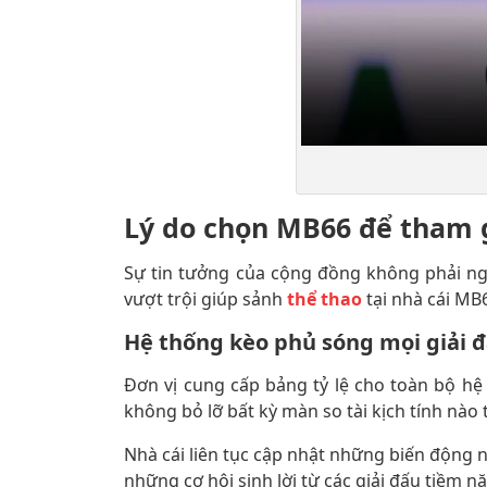
Lý do chọn MB66 để tham g
Sự tin tưởng của cộng đồng không phải ng
vượt trội giúp sảnh
thể thao
tại nhà cái MB
Hệ thống kèo phủ sóng mọi giải 
Đơn vị cung cấp bảng tỷ lệ cho toàn bộ hệ
không bỏ lỡ bất kỳ màn so tài kịch tính nào t
Nhà cái liên tục cập nhật những biến động 
những cơ hội sinh lời từ các giải đấu tiềm n