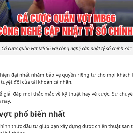
Cá cược quần vợt MB66 với công nghệ cập nhật tỷ số chính xác
 hiện đại nhất nhằm bảo vệ quyền riêng tư cho mọi khách
tuyệt đối của tài khoản cá nhân.
ể giải đáp mọi thắc mắc về kỹ thuật hay vé cược. Sự chuyê
 nay.
 vợt phổ biến nhất
g hình thức đầu tư giúp bạn xây dựng được chiến thuật să