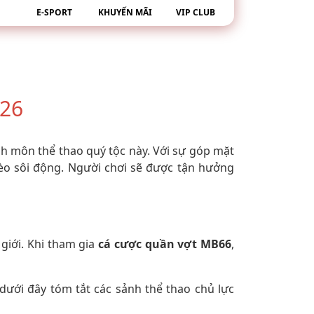
E-SPORT
KHUYẾN MÃI
VIP CLUB
026
h môn thể thao quý tộc này. Với sự góp mặt
o sôi động. Người chơi sẽ được tận hưởng
 giới. Khi tham gia
cá cược quần vợt MB66
,
ưới đây tóm tắt các sảnh thể thao chủ lực