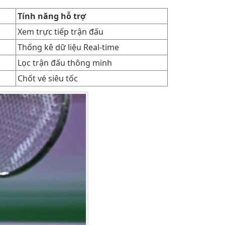
Tính năng hỗ trợ
Xem trực tiếp trận đấu
Thống kê dữ liệu Real-time
Lọc trận đấu thông minh
Chốt vé siêu tốc